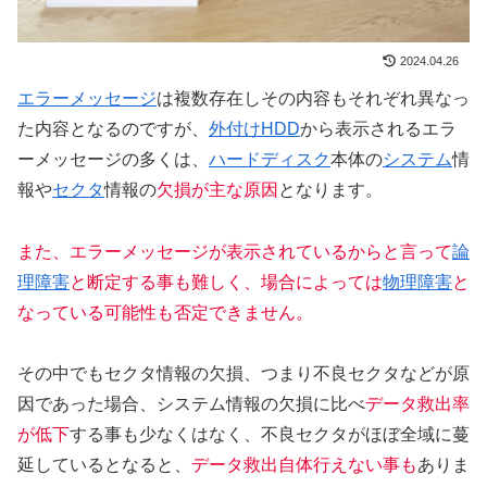
2024.04.26
エラーメッセージ
は複数存在しその内容もそれぞれ異なっ
た内容となるのですが、
外付けHDD
から表示されるエラ
ーメッセージの多くは、
ハードディスク
本体の
システム
情
報や
セクタ
情報の
欠損が主な原因
となります。
また、エラーメッセージが表示されているからと言って
論
理障害
と断定する事も難しく、場合によっては
物理障害
と
なっている可能性も否定できません。
その中でもセクタ情報の欠損、つまり不良セクタなどが原
因であった場合、システム情報の欠損に比べ
データ救出率
が低下
する事も少なくはなく、不良セクタがほぼ全域に蔓
延しているとなると、
データ救出自体行えない事も
ありま