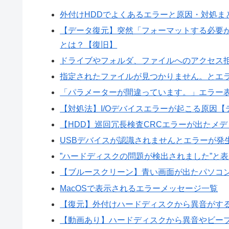
外付けHDDでよくあるエラーと原因・対処ま
【データ復元】突然「フォーマットする必要
とは？【復旧】
ドライブやフォルダ、ファイルへのアクセス
指定されたファイルが見つかりません。とエ
「パラメーターが間違っています。」エラー表
【対処法】I/Oデバイスエラーが起こる原因【
【HDD】巡回冗長検査CRCエラーが出たメデ
USBデバイスが認識されませんとエラーが発
”ハードディスクの問題が検出されました”と
【ブルースクリーン】青い画面が出たパソコ
MacOSで表示されるエラーメッセージ一覧
【復元】外付けハードディスクから異音がす
【動画あり】ハードディスクから異音やビープ