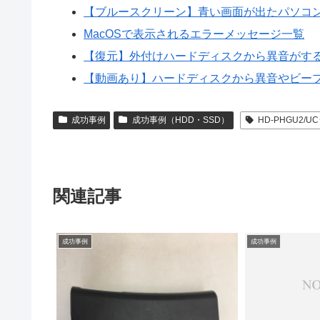
【ブルースクリーン】青い画面が出たパソコ
MacOSで表示されるエラーメッセージ一覧
【復元】外付けハードディスクから異音がす
【動画あり】ハードディスクから異音やビープ
成功事例
成功事例（HDD・SSD）
HD-PHGU2/
関連記事
成功事例
成功事例