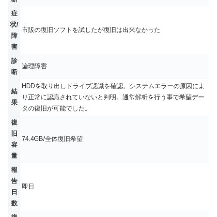
症
状/
市販の復旧ソフトを試したが復旧は出来なかった
障
害
診
論理障害
断
HDDを取り出しドライブ認識を確認。システムエラーの原因によ
結
り正常に認識されていないと判明。通常解析を行う事で希望デー
果
タの復旧が可能でした。
復
旧
74.4GB/全体復旧希望
容
量
報
告
即日
日
数