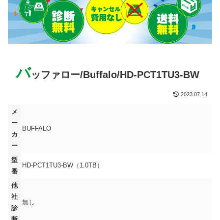
バ
ッファロー/Buffalo/HD-PCT1TU3-BW
2023.07.14
メ
ー
BUFFALO
カ
ー
型
HD-PCT1TU3-BW（1.0TB）
番
他
社
無し
診
断