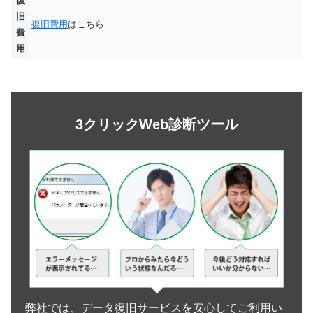
復
旧
復旧費用
はこちら
費
用
3クリックWeb診断ツール
弊社では、データ復旧サービスを安心してご利用い