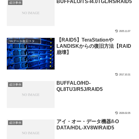
BUFFALO/TS-I4.0TGL/R5/RAID5
成功事例
2025.11.07
【RAID5】TeraStationや
3Aデータ復旧スタッフブログ
LANDISKからの復旧方法【RAID
崩壊】
2017.10.31
BUFFALO/HD-
成功事例
QL8TU3/R5J/RAID5
2026.02.05
アイ・オー・データ機器/I-O
成功事例
DATA/HDL-XV8W/RAID5