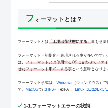
フ
ォーマットとは？
フォーマットとは
「工場出荷状態にする」
事を意味
フォーマット＝初期化と表現される事が多いですが、外
は、
フォーマットとは使用するOSに合わせてファ
せたフォーマット形式にする事
という意味となりま
フォーマット形式は、
Windows
（ウィンドウズ）では
で、
MacOS
では
HFS+
・exFAT、
Linux
は
Ext2/Ext3/E
1-1.フォーマットエラーの状態