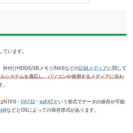
しています。
付けHDD/USBメモリ/NASなどの
記録メディア
に関して
イルシステムを適応し、パソコンや使用するメディアに合わ
す。
NTFS・
FAT32
・
exFAT
という形式でデータの保存が可能
xt4
などとOSによっての保存形式があります。