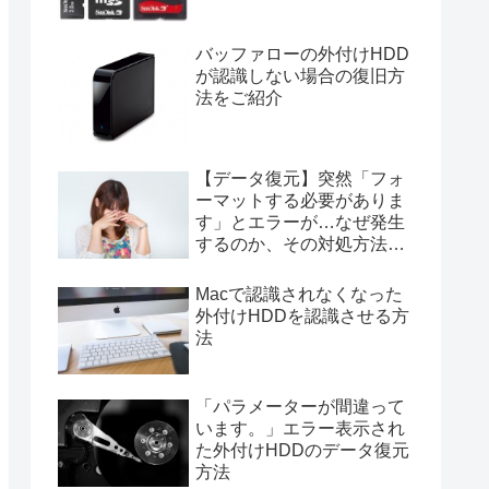
バッファローの外付けHDD
が認識しない場合の復旧方
法をご紹介
【データ復元】突然「フォ
ーマットする必要がありま
す」とエラーが…なぜ発生
するのか、その対処方法と
は？【復旧】
Macで認識されなくなった
外付けHDDを認識させる方
法
「パラメーターが間違って
います。」エラー表示され
た外付けHDDのデータ復元
方法