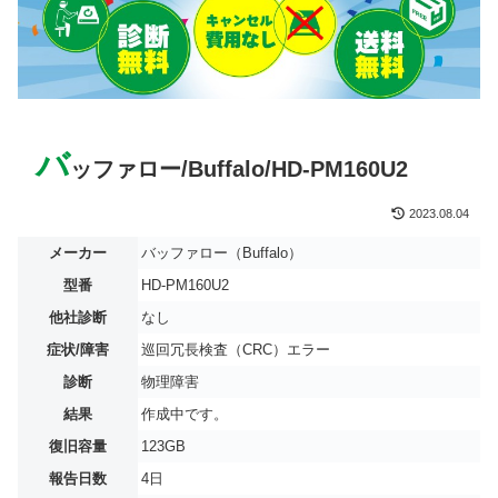
バ
ッファロー/Buffalo/HD-PM160U2
2023.08.04
メーカー
バッファロー（Buffalo）
型番
HD-PM160U2
他社診断
なし
症状/障害
巡回冗長検査（CRC）エラー
診断
物理障害
結果
作成中です。
復旧容量
123GB
報告日数
4日