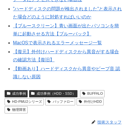
”ハードディスクの問題が検出されました”と表示され
た場合どのように対処すればいいのか
【ブルースクリーン】青い画面が出たパソコンを簡
単に起動させる方法【ブルーバック】
MacOSで表示されるエラーメッセージ一覧
【復元】外付けハードディスクから異音がする場合
の確認方法【復旧】
【動画あり】ハードディスクから異音やビープ音 認
識しない原因
成功事例
成功事例（HDD・SSD）
BUFFALO
HD-PMU2シリーズ
バッファロー
外付けHDD
物理障害
技術スタッフ