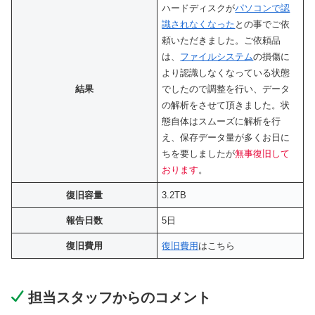
ハードディスクが
パソコンで認
識されなくなった
との事でご依
頼いただきました。ご依頼品
は、
ファイルシステム
の損傷に
より認識しなくなっている状態
結果
でしたので調整を行い、データ
の解析をさせて頂きました。状
態自体はスムーズに解析を行
え、保存データ量が多くお日に
ちを要しましたが
無事復旧して
おります
。
復旧容量
3.2TB
報告日数
5日
復旧費用
復旧費用
はこちら
担当スタッフからのコメント