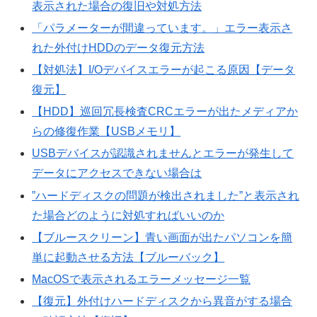
表示された場合の復旧や対処方法
「パラメーターが間違っています。」エラー表示さ
れた外付けHDDのデータ復元方法
【対処法】I/Oデバイスエラーが起こる原因【データ
復元】
【HDD】巡回冗長検査CRCエラーが出たメディアか
らの修復作業【USBメモリ】
USBデバイスが認識されませんとエラーが発生して
データにアクセスできない場合は
”ハードディスクの問題が検出されました”と表示され
た場合どのように対処すればいいのか
【ブルースクリーン】青い画面が出たパソコンを簡
単に起動させる方法【ブルーバック】
MacOSで表示されるエラーメッセージ一覧
【復元】外付けハードディスクから異音がする場合