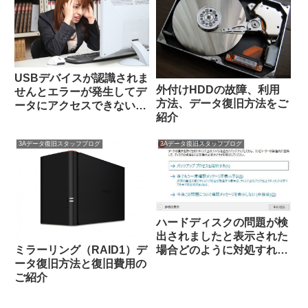
USBデバイスが認識されま
外付けHDDの故障、利用
せんとエラーが発生してデ
方法、データ復旧方法をご
ータにアクセスできない場
紹介
合は
3Aデータ復旧スタッフブログ
3Aデータ復旧スタッフブログ
ハードディスクの問題が検
出されましたと表示された
ミラーリング（RAID1）デ
場合どのように対処すれば
ータ復旧方法と復旧費用の
いいのか
ご紹介