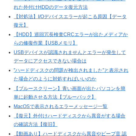
れた外付けHDDのデータ復元方法
【対処法】I/Oデバイスエラーが起こる原因【データ
復元】
【HDD】巡回冗長検査CRCエラーが出たメディアか
らの修復作業【USBメモリ】
USBデバイスが認識されませんとエラーが発生して
データにアクセスできない場合は
”ハードディスクの問題が検出されました”と表示され
た場合どのように対処すればいいのか
【ブルースクリーン】青い画面が出たパソコンを簡
単に起動させる方法【ブルーバック】
MacOSで表示されるエラーメッセージ一覧
【復元】外付けハードディスクから異音がする場合
の確認方法【復旧】
【動画あり】ハードディスクから異音やビープ音 認