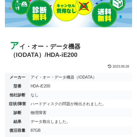
ア
イ・オー・データ機器
（IODATA）/HDA-iE200
2023.09.28
メーカー
アイ・オー・データ機器（IODATA）
型番
HDA-iE200
他社診断
なし
症状/障害
ハードディスクの問題が検出されました。
診断
物理障害
結果
データ救出しました。
復旧容量
87GB