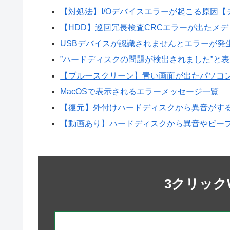
【対処法】I/Oデバイスエラーが起こる原因【
【HDD】巡回冗長検査CRCエラーが出たメデ
USBデバイスが認識されませんとエラーが発
”ハードディスクの問題が検出されました”と
【ブルースクリーン】青い画面が出たパソコ
MacOSで表示されるエラーメッセージ一覧
【復元】外付けハードディスクから異音がす
【動画あり】ハードディスクから異音やビープ
3クリック