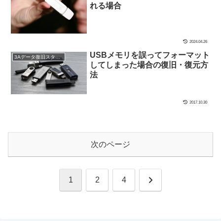
れる場合
2024.04.26
USBメモリを誤ってフォーマット
3Aデータ復旧スタッフブログ
してしまった場合の復旧・復元方
法
2017.10.30
次のページ
次
1
2
4
へ