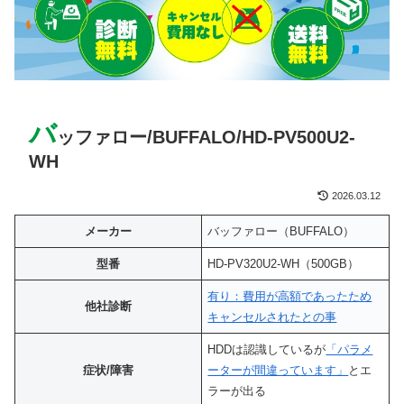
バ
ッファロー/BUFFALO/HD-PV500U2-
WH
2026.03.12
メーカー
バッファロー（BUFFALO）
型番
HD-PV320U2-WH（500GB）
有り：費用が高額であったため
他社診断
キャンセルされたとの事
HDDは認識しているが
「パラメ
症状/障害
ーターが間違っています」
とエ
ラーが出る