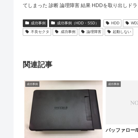
てしまった 診断 論理障害 結果 HDDを取り出しド
成功事例
成功事例（HDD・SSD）
HDD
WD
不良セクタ
成功事例
論理障害
起動しない
関連記事
成功事例
成功事例
バッファロー/Buf