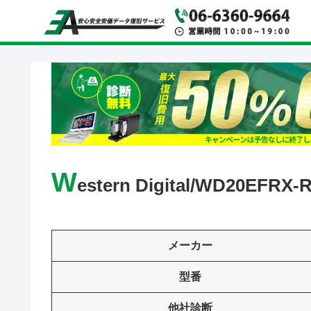
W
estern Digital/WD20EFRX-
メーカー
型番
他社診断