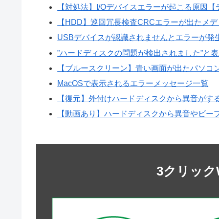
【対処法】I/Oデバイスエラーが起こる原因【
【HDD】巡回冗長検査CRCエラーが出たメデ
USBデバイスが認識されませんとエラーが発
”ハードディスクの問題が検出されました”と
【ブルースクリーン】青い画面が出たパソコ
MacOSで表示されるエラーメッセージ一覧
【復元】外付けハードディスクから異音がす
【動画あり】ハードディスクから異音やビープ
3クリック