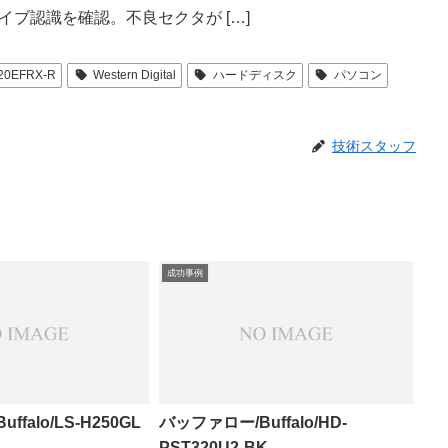
ライブ認識を確認。不良セクタが […]
20EFRX-R
Western Digital
ハードディスク
パソコン
技術スタッフ
成功事例
falo/LS-H250GL
バッファロー/Buffalo/HD-
PST320U2-BK