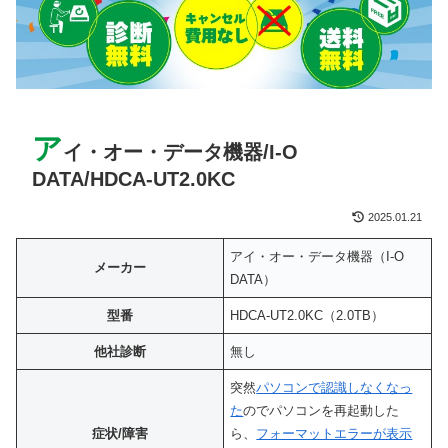
ア
イ・オー・データ機器/I-O
DATA/HDCA-UT2.0KC
2025.01.21
アイ・オー・データ機器（I-O
メーカー
DATA）
型番
HDCA-UT2.0KC（2.0TB）
他社診断
無し
突然
パソコンで認識しなくなっ
た
のでパソコンを再起動した
症状/障害
ら、
フォーマットエラーが表示