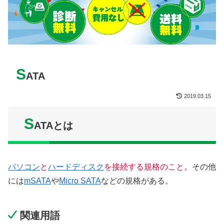
S
ATA
2019.03.15
S
ATAとは
パソコン
と
ハードディスク
を接続する規格のこと。
その他
には
mSATA
や
Micro SATA
などの規格がある。
関連用語