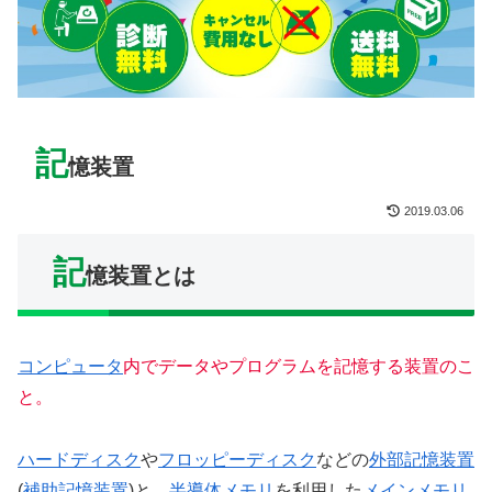
記
憶装置
2019.03.06
記
憶装置とは
コンピュータ
内でデータやプログラムを記憶する装置のこ
と。
ハードディスク
や
フロッピーディスク
などの
外部記憶装置
(
補助記憶装置
)と、
半導体メモリ
を利用した
メインメモリ