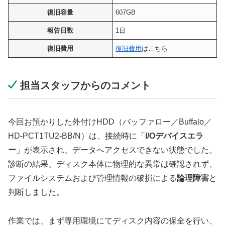
復旧容量
607GB
報告日数
1日
復旧費用
復旧費用
はこちら
担当スタッフからのコメント
今回お預かりした外付けHDD（バッファロー／Buffalo／
HD-PCT1TU2-BB/N）は、接続時に「
I/Oデバイスエラ
ー
」が表示され、データへアクセスできない状態でした。
診断の結果、ディスク本体に物理的な異常は確認されず、
ファイルシステムおよび管理情報の破損による
論理障害
と
判断しました。
作業では、まず専用環境にてディスク内容の保全を行い、