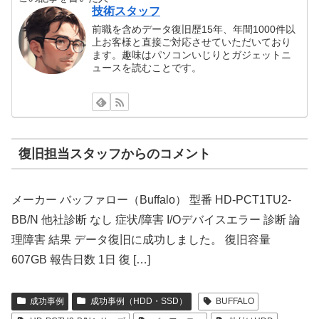
技術スタッフ
前職を含めデータ復旧歴15年、年間1000件以
上お客様と直接ご対応させていただいており
ます。趣味はパソコンいじりとガジェットニ
ュースを読むことです。
復旧担当スタッフからのコメント
メーカー バッファロー（Buffalo） 型番 HD-PCT1TU2-
BB/N 他社診断 なし 症状/障害 I/Oデバイスエラー 診断 論
理障害 結果 データ復旧に成功しました。 復旧容量
607GB 報告日数 1日 復 […]
成功事例
成功事例（HDD・SSD）
BUFFALO