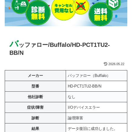
バ
ッファロー/Buffalo/HD-PCT1TU2-
BB/N
2026.05.22
メーカー
バッファロー（Buffalo）
型番
HD-PCT1TU2-BB/N
他社診断
なし
症状/障害
I/Oデバイスエラー
診断
論理障害
結果
データ復旧に成功しました。