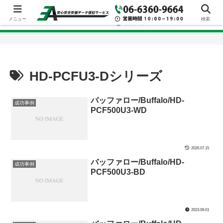
メニュー
検索
HD-PCFU3-Dシリーズ
バッファロー/Buffalo/HD-
成功事例
PCF500U3-WD
2026.07.15
バッファロー/Buffalo/HD-
成功事例
PCF500U3-BD
2023.09.01