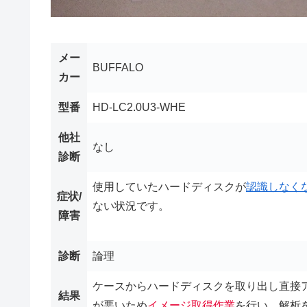
メー
BUFFALO
カー
型番
HD-LC2.0U3-WHE
他社
なし
診断
使用していたハードディスクが
認識しなく
症状/
ない状況です。
障害
診断
論理
ケースからハードディスクを取り出し直接
結果
が悪いため
イメージ取得作業
を行い、解析