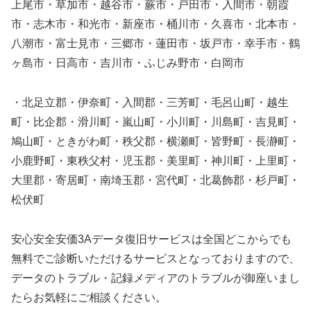
上尾市・草加市・越谷市・蕨市・戸田市・入間市・朝霞
市・志木市・和光市・新座市・桶川市・久喜市・北本市・
八潮市・富士見市・三郷市・蓮田市・坂戸市・幸手市・鶴
ヶ島市・日高市・吉川市・ふじみ野市・白岡市
・北足立郡・伊奈町・入間郡・三芳町・毛呂山町・越生
町・比企郡・滑川町・嵐山町・小川町・川島町・吉見町・
鳩山町・ときがわ町・秩父郡・横瀬町・皆野町・長瀞町・
小鹿野町・東秩父村・児玉郡・美里町・神川町・上里町・
大里郡・寄居町・南埼玉郡・宮代町・北葛飾郡・杉戸町・
松伏町
安心安全安価3Aデータ復旧サービスは全国どこからでも
無料でご診断いただけるサービスとなっておりますので、
データのトラブル・記録メディアのトラブルが御座いまし
たらお気軽にご相談ください。