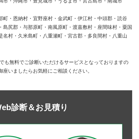
満市・沖縄市・豊見城市・うるま市・宮古島市・南城市
部町・恩納村・宜野座村・金武町・伊江村・中頭郡・読谷
・島尻郡・与那原町・南風原町・渡嘉敷村・座間味村・粟国
是名村・久米島町・八重瀬町・宮古郡・多良間村・八重山
らでも無料でご診断いただけるサービスとなっておりますの
御座いましたらお気軽にご相談ください。
Web診断＆お見積り