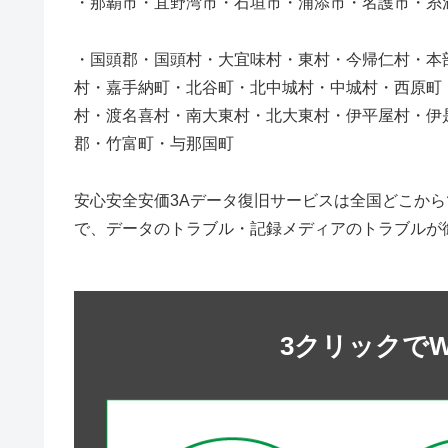
・那覇市・宜野湾市・石垣市・浦添市・名護市・糸
・国頭郡・国頭村・大宜味村・東村・今帰仁村・本
村・嘉手納町・北谷町・北中城村・中城村・西原町
村・渡名喜村・南大東村・北大東村・伊平屋村・伊
郡・竹富町・与那国町
安心安全安価3Aデータ復旧サービスは全国どこか
で、データのトラブル・記録メディアのトラブルが
3クリックで